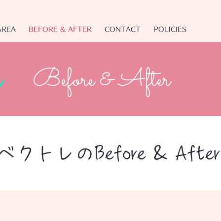
AREA
BEFORE & AFTER
CONTACT
POLICIES
Before & After
ベクトレのBefore & Aft